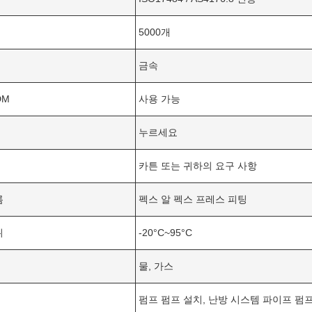
5000개
금속
DM
사용 가능
누르세요
카튼 또는 귀하의 요구 사항
름
펙스 알 펙스 프레스 피팅
위
-20°C~95°C
물, 가스
펌프 펌프 설치, 난방 시스템 파이프 펌프