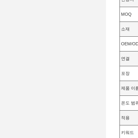
MOQ
소재
OEM/O
연결
포장
제품 이
온도 범
적용
키워드