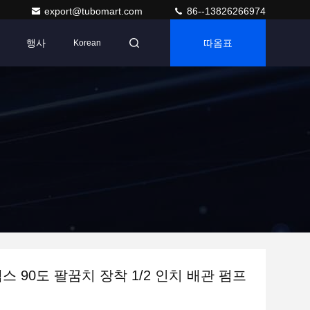
export@tubomart.com
86--13826266974
행사
따옴표
Korean
스 90도 팔꿈치 장착 1/2 인치 배관 펌프