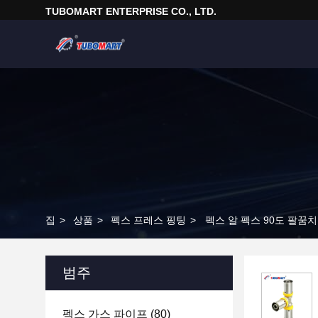
TUBOMART ENTERPRISE CO., LTD.
집
>
상품
>
펙스 프레스 핑팅
>
펙스 알 펙스 90도 팔꿈치
범주
펙스 가스 파이프
(80)