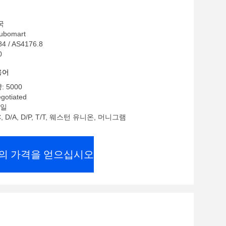
국
bomart
4 / AS4176.8
0
용어
 5000
gotiated
 일
, D/A, D/P, T/T, 웨스턴 유니온, 머니그램
의 가격을 얻으십시오