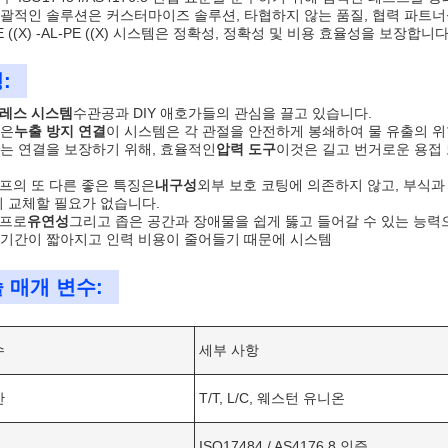
괄적인 솔루션은 커스터마이즈 솔루션, 타협하지 않는 품질, 협력 파트너십
 ((X) -AL-PE ((X) 시스템은 정확성, 정확성 및 비용 효율성을 보장합니다
:
프레스 시스템
수관공과 DIY 애호가들의 관심을 끌고 있습니다.
점은
누출 방지 연결
이 시스템은 각 관절을 안전하게 봉쇄하여 물 유출의 
는 연결을 보장하기 위해, 효율적인
압력 도구
이것은 길고 번거로운 용접
이프의 또 다른 좋은 특징은
내구성
외부 보호 코팅에 의존하지 않고, 부식과
의 교체할 필요가 없습니다.
이프로
유연성
그리고 좁은 공간과 장애물을 쉽게 뚫고 들어갈 수 있는 능력
기간이 짧아지고 인력 비용이 줄어들기 때문에 시스템
 매개 변수:
수
세부 사항
간
T/T, L/C, 웨스턴 유니온
ISO17484 / AS4176.8 인증