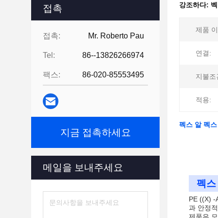
강조하다:
벡
접촉
제품 이
접촉:
Mr. Roberto Pau
연결:
Tel:
86--13826266974
팩스:
86-020-85553495
지불조
적용:
펙스 알 펙스
지금 접촉하세요
메일을 보내주세요
펙스 
PE ((
과 안정적
제품은 모