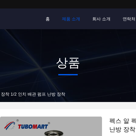
홈
제품 소개
회사 소개
연락처
상품
 장착 1/2 인치 배관 펌프 난방 장착
펙스 알 펙
난방 장착