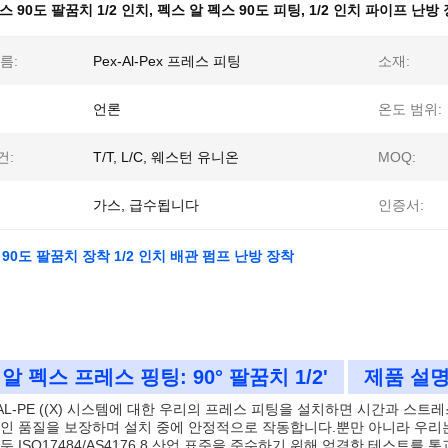
스 90도 팔꿈치 1/2 인치
,
펙스 알 펙스 90도 피팅
,
1/2 인치 파이프 난방
름:
Pex-Al-Pex 프레스 피팅
소재:
언론
온도 범위:
건:
T/T, L/C, 웨스턴 유니온
MOQ:
가스, 급수됩니다
인증서:
 90도 팔꿈치 장착 1/2 인치 배관 펌프 난방 장착
알 펙스 프레스 핑팅: 90° 팔꿈치 1/2'
제품 설명
X) -AL-PE ((X) 시스템에 대한 우리의 프레스 피팅을 설치하면 시간과 스
인 품질을 보장하며 설치 중에 안정적으로 작동합니다.뿐만 아니라 우리는
두 ISO17484/AS4176.8 산업 표준을 준수하기 위해 엄격한 테스트를 