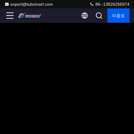
export@tubomart.com
86--13826266974
따옴표